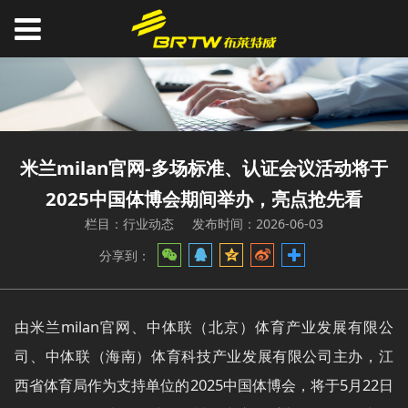
米兰milan官网-多场标准、认证会议活动将于
2025中国体博会期间举办，亮点抢先看
栏目：行业动态
发布时间：2026-06-03
分享到：
由米兰milan官网、中体联（北京）体育产业发展有限公
司、中体联（海南）体育科技产业发展有限公司主办，江
西省体育局作为支持单位的2025中国体博会，将于5月22日