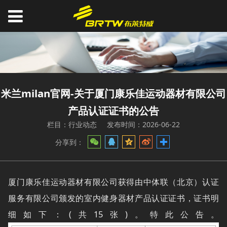
米兰milan官网-关于厦门康乐佳运动器材有限公司
产品认证证书的公告
栏目：行业动态
发布时间：2026-06-22
分享到：
厦门康乐佳运动器材有限公司获得由中体联（北京）认证
服务有限公司颁发的室内健身器材产品认证证书，证书明
细如下：(共15张)。特此公告。