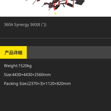
360A Synergy 360(8 门)
产品详细
Weight:1520kg
Size:4430×4430×2560mm
Packing Size:(2370×3)×1120×820mm