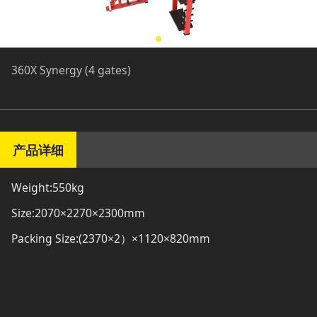
360X Synergy (4 gates)
产品详细
Weight:550kg
Size:2070×2270×2300mm
Packing Size:(2370×2）×1120×820mm