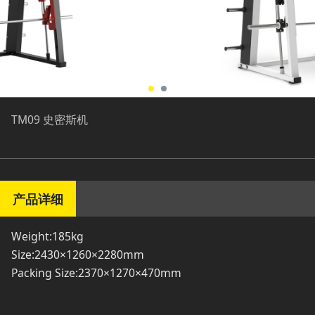
TM09 史密斯机
产品详细
Weight:185kg
Size:2430×1260×2280mm
Packing Size:2370×1270×470mm