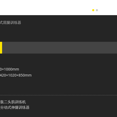
卧式屈腿训练器
020×1000mm
:1420×1020×850mm
20肱二头肌训练机
17分动式伸腿训练器