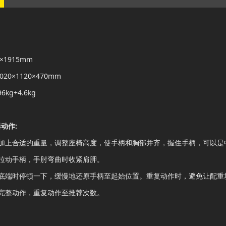
60×1915mm
:2020×1120×470mm
96kg+4.6kg
动作:
上加上合适的重量，调整座椅高度，使手柄和胸部并齐，握住手柄，可以是
向拉动手柄，手肘弯曲时收紧肩胛。
最底端时停顿一下，缓慢地还原手柄至起始位置。重复动作时，避免让配重
次完整动作，重复动作至推荐次数。