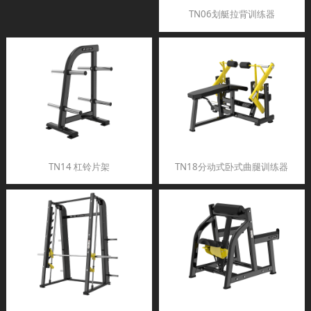
TN06划艇拉背训练器
TN14 杠铃片架
TN18分动式卧式曲腿训练器