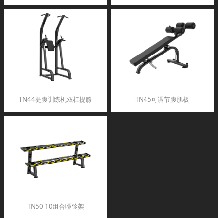
TN44提腹训练机双杠提膝
TN45可调节腹肌板
TN50 10组合哑铃架