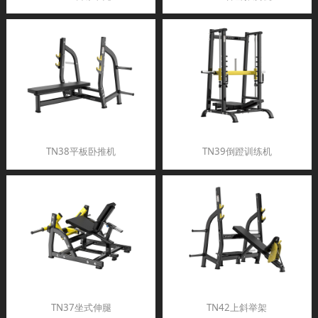
TN38平板卧推机
TN39倒蹬训练机
TN37坐式伸腿
TN42上斜举架