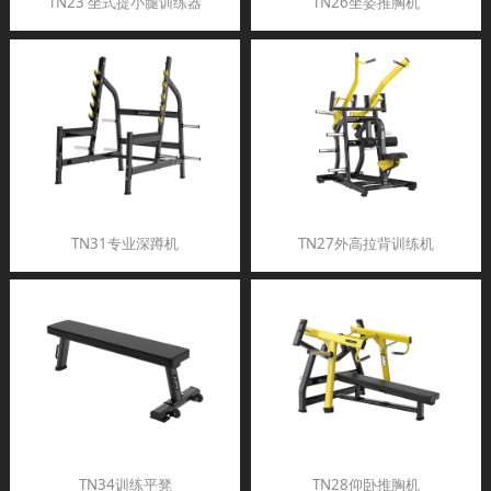
TN23 坐式提小腿训练器
TN26坐姿推胸机
TN31专业深蹲机
TN27外高拉背训练机
TN34训练平凳
TN28仰卧推胸机