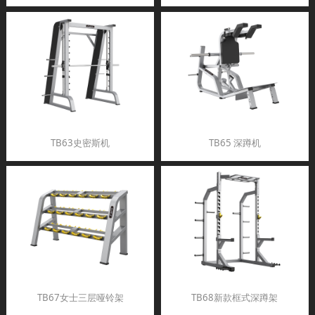
TB63史密斯机
TB65 深蹲机
TB67女士三层哑铃架
TB68新款框式深蹲架