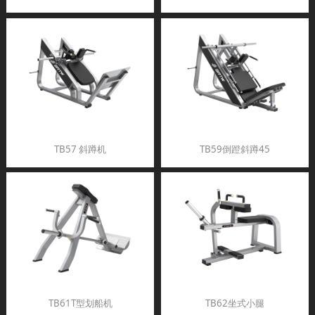
TB57 斜蹲机
TB59倒蹬斜蹲45
TB61T型划船机
TB62坐式小腿