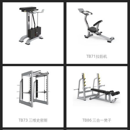
TB71拉筋机
TB73 三维史密斯
TB86 三合一凳子