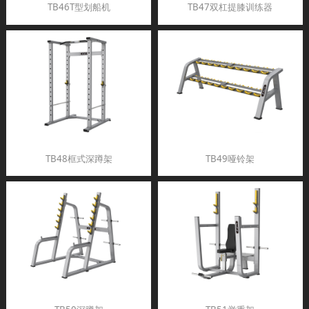
TB46T型划船机
TB47双杠提膝训练器
TB48框式深蹲架
TB49哑铃架