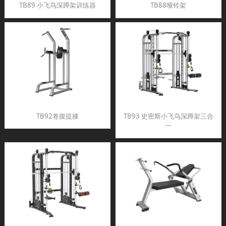
TB89 小飞鸟深蹲架训练器
TB88哑铃架
TB92卷腹提膝
TB93 史密斯小飞鸟深蹲架三合
一