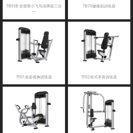
TB93B 史密斯小飞鸟深蹲架三合
TB70健腹肌训练器
一
TF01坐姿推胸训练器
TF02坐式举肩训练器